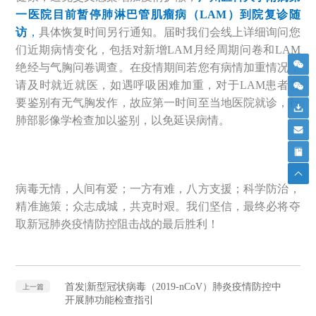
一医院目
前
暂停
肺
淋巴管肌瘤病（LAM）到院复诊随
访
，
具体恢复时间另行通知。届时我们会线上详细询问您
们近期病情变化，包括对新增LAM月经周期问卷和LAM
绝经与气胸问卷调查。在疫情期间若您有病情加重情况，
请及时就近就医，如遇呼吸困难加重，对于LAM患者需
要鉴别有无气胸发作，故应第一时间至当地医院就诊，行
肺部影像学检查加以鉴别，以免延误病情。
病毒无情，人间有爱；一方有难，八方支援；科学防治，
精准施策；众志成城，共克时艰。我们坚信，最终必将夺
取新冠肺炎疫情防控阻击战的最后胜利！
首发|新型冠状病毒（2019-nCoV）肺炎疫情防控中
上一篇
开展肺功能检查指引