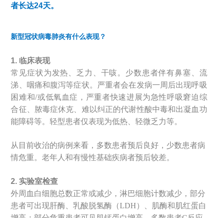
者长达24天。
新型冠状病毒肺炎有什么表现？
1. 临床表现
常见症状为发热、乏力、干咳。少数患者伴有鼻塞、流
涕、咽痛和腹泻等症状。严重者会在发病一周后出现呼吸
困难和/或低氧血症，严重者快速进展为急性呼吸窘迫综
合征、脓毒症休克、难以纠正的代谢性酸中毒和出凝血功
能障碍等。轻型患者仅表现为低热、轻微乏力等。
从目前收治的病例来看，多数患者预后良好，少数患者病
情危重。老年人和有慢性基础疾病者预后较差。
2. 实验室检查
外周血白细胞总数正常或减少，淋巴细胞计数减少，部分
患者可出现肝酶、乳酸脱氢酶（LDH）、肌酶和肌红蛋白
增高；部分危重患者可见肌钙蛋白增高。多数患者C反应