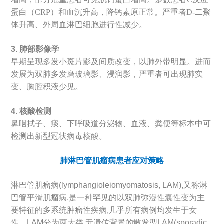
蛋白（CRP）和血沉升高，降钙素原正常。严重者D-二聚
体升高、外周血淋巴细胞进行性减少。
3. 肺部影像学
早期呈现多发小斑片影及间质改变，以肺外带明显。进而
发展为双肺多发磨玻璃影、浸润影，严重者可出现肺实
变、胸腔积液少见。
4. 核酸检测
鼻咽拭子、痰、下呼吸道分泌物、血液、粪便等标本中可
检测出新型冠状病毒核酸。
肺淋巴管肌瘤病患者应对策略
淋巴管肌瘤病(lymphangioleiomyomatosis, LAM),又称淋
巴管平滑肌瘤病,是一种罕见的以双肺弥漫性囊性变为主
要特征的多系统肿瘤性疾病,几乎所有病例均发生于女
性。LAM分为两大类,无遗传背景的散发型LAM(sporadic