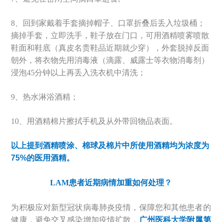
8、回到家戴着手套摘掉帽子、口罩折叠后丢入垃圾桶；
摘掉手套，立即洗手，鞋子放在门口，可用酒精喷雾喷散
鞋面和鞋底（真皮名贵鞋品近期就少穿），外套脱掉反面
朝外，将衣物先用消毒液（滴露、威露士等衣物消毒剂）
浸泡45分钟以上再丢入洗衣机中清洗；
9、热水淋浴酒精；
10、用酒精棉片擦拭手机及从外带回物品表面。
以上提到酒精喷涂、棉球及棉片中所使用酒精均为浓度为
75%的医用酒精。
LAM患者近期病情加重如何处理？
为积极应对新型冠状病毒肺炎疫情，保障您和其他患者的
健康，避免交叉感染增加疫情扩散，
广州医科大学附属第