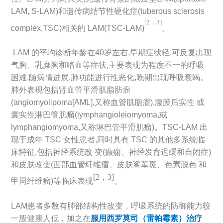
LAM, S-LAM)和遗传病结节性硬化症(tuberous sclerosis
[2
，3
]
complex,TSC)相关的 LAM(TSC-LAM)
。
LAM 的平均诊断年龄在40岁左右,早期症状轻,可反复出现
气胸、乳糜胸和咯血等症状,主要表现为程度不一的呼吸
困难,随病情进展,肺功能进行性恶化,晚期出现呼吸衰竭。
肺外表现包括肾血管平滑肌脂肪瘤
(angiomyolipoma[AML],又称血管肌脂瘤),腹膜后实性 或
囊实性淋巴管肌瘤(lymphangioleiomyoma,或
lymphangiomyoma,又称淋巴管平滑肌瘤)。TSC-LAM 出
现于成年 TSC 女性患者,同时具有 TSC 的其他多系统临
床特征,包括神经系统改 变(癫痫、神经发育迟缓和自闭症)
和皮肤改变(面部血管纤维瘤、皮肤鲨革斑、色素脱色 和
[2
，3
]
甲周纤维瘤)等临床表现
。
LAM患者多数有肺部结构性改变，呼吸系统的防御能力较
一般健康人低，加之在
服用西罗莫司（雷帕霉素）治疗