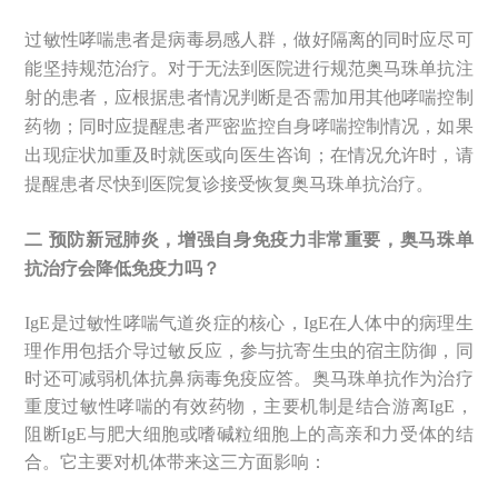
过敏性哮喘患者是病毒易感人群，做好隔离的同时应尽可
能坚持规范治疗。
对于无法到医院进行规范奥马珠单抗注
射的患者，应根据患者情况判断是否需加用其他哮喘控制
药物；同时应提醒患者严密监控自身哮喘控制情况，如果
出现症状加重及时就医或向医生咨询；在情况允许时，请
提醒患者尽快到医院复诊接受恢复奥马珠单抗治疗。
二 预防新冠肺炎，增强自身免疫力非常重要，奥马珠单
抗治疗会降低免疫力吗？
IgE是过敏性哮喘气道炎症的核心，IgE在人体中的病理生
理作用包括介导过敏反应，参与抗寄生虫的宿主防御，同
时还可减弱机体抗鼻病毒免疫应答。奥马珠单抗作为治疗
重度过敏性哮喘的有效药物，主要机制是结合游离IgE，
阻断IgE与肥大细胞或嗜碱粒细胞上的高亲和力受体的结
合。它主要对机体带来这三方面影响：