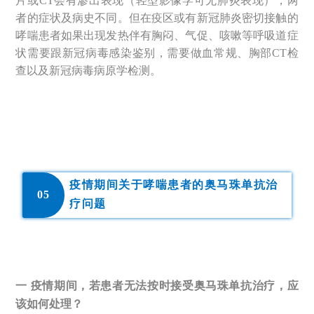
片或CT会有渗出表现（轻型影像学可无肺炎表现），两
者的症状及病史不同。但在疫区或有新冠肺炎密切接触的
哮喘患者如果出现发热伴有胸闷、气促、咳嗽等呼吸道症
状需要跟新冠病毒感染鉴别，需要做血常规、胸部CT检
查以及新冠病毒病原学检测。
疫情期间关于哮喘患者的奥马珠单抗治
0
5
疗问题
一 疫情期间，若患者无法按时接受奥马珠单抗治疗，应
该如何处理？