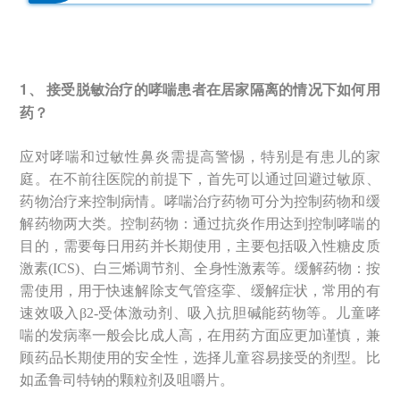
1、 接受脱敏治疗的哮喘患者在居家隔离的情况下如何用
药？
应对哮喘和过敏性鼻炎需提高警惕，特别是有患儿的家
庭。在不前往医院的前提下，首先可以通过回避过敏原、
药物治疗来控制病情。哮喘治疗药物可分为控制药物和缓
解药物两大类。控制药物：通过抗炎作用达到控制哮喘的
目的，需要每日用药并长期使用，主要包括吸入性糖皮质
激素(ICS)、白三烯调节剂、全身性激素等。缓解药物：按
需使用，用于快速解除支气管痉挛、缓解症状，常用的有
速效吸入β2-受体激动剂、吸入抗胆碱能药物等。儿童哮
喘的发病率一般会比成人高，在用药方面应更加谨慎，兼
顾药品长期使用的安全性，选择儿童容易接受的剂型。比
如孟鲁司特钠的颗粒剂及咀嚼片。