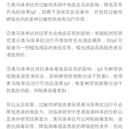
①奥马珠单抗对过敏性疾病中免疫反应的影响：降低异常
升高的游离IgE，阻断下游炎症反应瀑布，对包括过敏性
哮喘在内的多种过敏性疾病有治疗作用；
②奥马珠单抗对抗寄生虫免疫应答的影响：有随机对照研
究显示奥马珠单抗治疗不增加寄生虫感染概率，但IgE可
能参与一些蠕虫感染的免疫应答。蠕虫感染高风险患者应
谨慎用药；
③奥马珠单抗对抗鼻病毒免疫应答的影响：IgE与树突状
细胞表面受体结合，影响树突状细胞分泌干扰素α，使用
奥马珠单抗治疗可拮抗游离IgE，恢复树突状细胞分泌干
扰素的功能，抑制鼻病毒复制；
所以从目前看，过敏性哮喘患者应用奥马珠单抗治疗不会
降低患者的免疫力。对临床研究中患者血液样本的分析以
及体外研究结果显示，奥马珠单抗可以抑制病毒复制、改
善抗病毒应答，降低病毒感染诱发的哮喘急性发作，但此