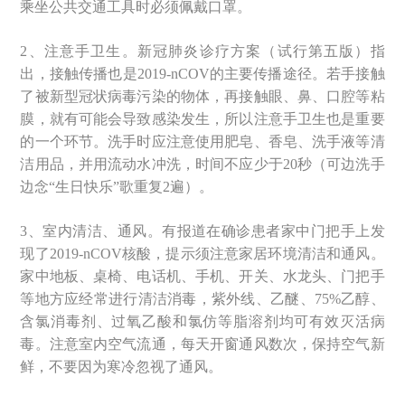
乘坐公共交通工具时必须佩戴口罩。
2、注意手卫生。新冠肺炎诊疗方案（试行第五版）指
出，接触传播也是2019-nCOV的主要传播途径。若手接触
了被新型冠状病毒污染的物体，再接触眼、鼻、口腔等粘
膜，就有可能会导致感染发生，所以注意手卫生也是重要
的一个环节。洗手时应注意使用肥皂、香皂、洗手液等清
洁用品，并用流动水冲洗，时间不应少于20秒（可边洗手
边念“生日快乐”歌重复2遍）。
3、室内清洁、通风。有报道在确诊患者家中门把手上发
现了2019-nCOV核酸，提示须注意家居环境清洁和通风。
家中地板、桌椅、电话机、手机、开关、水龙头、门把手
等地方应经常进行清洁消毒，紫外线、乙醚、75%乙醇、
含氯消毒剂、过氧乙酸和氯仿等脂溶剂均可有效灭活病
毒。注意室内空气流通，每天开窗通风数次，保持空气新
鲜，不要因为寒冷忽视了通风。