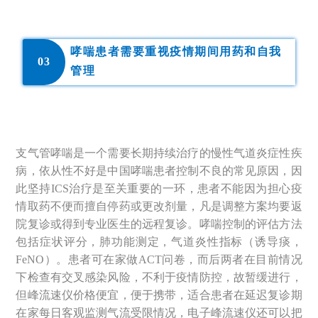
哮喘患者需要重视疫情期间用药和自我
0
3
管理
支气管哮喘是一个需要长期持续治疗的慢性气道炎症性疾
病，依从性不好是中国哮喘患者控制不良的常见原因，因
此坚持ICS治疗是至关重要的一环，患者不能因为担心疫
情取药不便而擅自停药或更改剂量，凡是调整方案均要返
院复诊或得到专业医生的远程复诊。哮喘控制的评估方法
包括症状评分，肺功能测定，气道炎性指标（诱导痰，
FeNO）。患者可在家做ACT问卷，而后两者在目前情况
下检查有交叉感染风险，不利于疫情防控，故暂缓进行，
但峰流速仪价格便宜，便于携带，适合患者在延迟复诊期
在家每日客观监测气流受限情况，电子峰流速仪还可以把