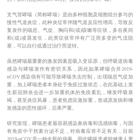
支气管哮喘（简称哮喘）是由多种细胞及细胞组分参与的
慢性气道炎症，此种炎症常伴随气道反应性增高，导致反
复发作的喘息、气促、胸闷和(或)咳嗽等症状，多在夜间
和(或)凌晨发生，此类症状常伴有广泛而多变的气流阻
塞，可以自行或通过治疗而逆转。
虽然哮喘最重要的激发因素是吸入变应原，但呼吸道病毒
感染与哮喘发作有密切关系，因此如果哮喘合并2019-
nCOV感染很有可能导致哮喘失去控制，出现喘息气促加
重，加上哮喘患者本身处于免疫过激状态，在此基础上发
生新冠肺炎会进一步加重机体的免疫紊乱，继发呼吸衰
竭，甚至炎症风暴，患者焦虑应激加重，形成原发病和继
发感染的恶性循环，后果严重。
研究发现，哮喘患者最容易感染鼻病毒和流感病毒，与固
有免疫中干扰素分泌不足，对病毒应答不足有关，目前
2019-nCOV是一种全新的病毒，因此哮喘患者较健康人更