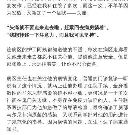
复发作，已经在我科住院了多次，而这一次，不单单因
为发热，又新加了一个症状——头痛。
“头痛就不要走来走去啦，赶紧回去病房躺着”。
“我想转移一下注意力，而且我可以坚持”。
连病区的护工阿姨都知道他的不适，每次在病区走廊看
见他走来走去都忍不住关心他、提醒他注意安全。但是
那张脸上，永远挂着笑，让你不忍心责备。
病区主任也在关注他的病情变化，普通的门诊复诊一听
说有了这个情况，就马上让他办理了住院手续，全身播
散性的马尔尼菲感染的确不容小觑，更何况是一个多次
徘徊在鬼门关边缘，本身存在免疫力缺陷的人。主任联
系医技部门为他加急做了脑脊液检查，最终确诊了脑部
马尔尼菲病原菌的感染，又联系药学部对他的用药进行
了规范化的指导。因为病情的问题，医生下达了病重通
知书。