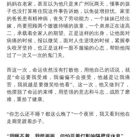
妈妈在老家，甚至以为他只是来广州玩两天，懂事的孩
子也没打算将住院这件事告诉她，以免徒增担忧。家里
的爸爸患有精神病，丧失了劳动能力，一个妹妹已经出
嫁，尚要照顾两个嗷嗷待哺的孩童，一个弟弟正在读高
二，承载着全家人的期望。正是这样的出身，让他面对
病痛的时候，报以微笑，面对人生逆境的时候，紧握拳
头咬牙坚持，也正是这样一股不服输的心态，帮助他闯
过了一次又一次的鬼门关。
而这一次，命运依然没有打败他，用他自己的话说，就
是“命运要我受难，我偏偏不会接受，他越是让我痛
苦，我就越是要微笑给他看”。这一次，他又做到了，
他摆脱了命运的束缚，用坚强的意志和斗志，战胜了磨
难，重拾了健康。
“你怎么还不睡？都这么晚了”一个夜班，我又看到他在
走廊里踱着步子。
“我睡不着，我想画画，但怕开着灯影响隔壁床休息”。