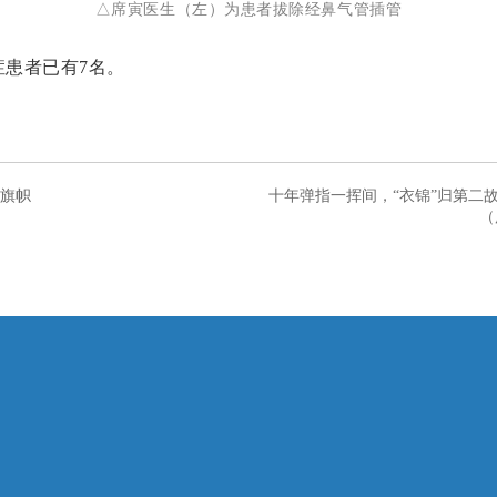
△
席寅医生（左）为患者拔除经鼻气管插管
症患者已有7名。
员旗帜
十年弹指一挥间，“衣锦”归第二
（