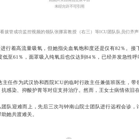
看拔管成功监控视频的领队张挪富教授（右三）等ICU团队队员们齐
经进行着高流量吸氧，但她指尖血氧饱和度还是仅有82％。
度低至61％，面罩吸入纯氧后也仅达到84％，已经并发急性呼
达主任作为武汉协和西院ICU的临时行政主任兼值班医生，带
、抗感染、抑酸护胃等对症支持治疗。然而，王女士病情依旧
队团队迎难而上，先后三次与钟南山院士团队进行远程会诊，
帮助她共渡难关。