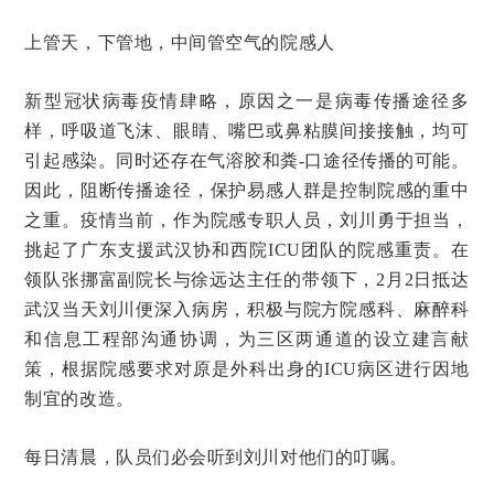
上管天，下管地，中间管空气的院感人
新型冠状病毒疫情肆略，原因之一是病毒传播途径多
样，呼吸道飞沫、眼睛、嘴巴或鼻粘膜间接接触，均可
引起感染。同时还存在气溶胶和粪-口途径传播的可能。
因此，阻断传播途径，保护易感人群是控制院感的重中
之重。疫情当前，作为院感专职人员，刘川勇于担当，
挑起了广东支援武汉协和西院ICU团队的院感重责。在
领队张挪富副院长与徐远达主任的带领下，2月2日抵达
武汉当天刘川便深入病房，积极与院方院感科、麻醉科
和信息工程部沟通协调，为三区两通道的设立建言献
策，根据院感要求对原是外科出身的ICU病区进行因地
制宜的改造。
每日清晨，队员们必会听到刘川对他们的叮嘱。