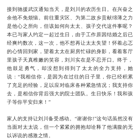
接到驰援武汉通知当天，是刘川的农历生日。在兴奋之
余他不免烦恼。前往重灾区、为第二故乡贡献绵薄之力
是他心之所向，但该如何向太太、孩子交代这件事呢？
本已与家人约定一起过生日，由于工作原因结婚之后已
经爽约数次，这一次，他不想再让太太失望！怀着忐忑
的心情回到家，望着太太在厨房忙碌的身影，看着客厅
里孩子天真稚嫩的笑容，刘川实在是不忍开口。终于，
他鼓足勇气，却没想到得到了太太的全力支持，她
说：“我相信你，是因为在过往的日子里，你已经积累
了充足的经验，足以应对临床各种紧急情况；我支持你
去，是相信你背后强大的院士团队。生日快乐！我和孩
子等你平安归来！”
家人的支持让刘川备受感动。“谢谢你!”这句话虽然没有
当面对太太说，但一个紧紧的拥抱却诠释了他满腹的无
以诉说的感激之情。