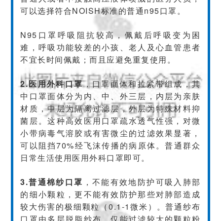
可以选择符合NOISH标准的普通n95口罩。
N95口罩呼吸阻抗较高，佩戴后呼吸变为困
难，呼吸功能较差的小孩、老人及心血管患者
不宜长时间佩戴；而且应避免重复使用。
2.医用外科口罩
，口罩面体和拉紧带组成，其
中口罩面体分为内、中、外三层，内层为亲肤
材质，中层为隔离过滤层，外层为特殊材料抑
菌层。这种高效医用口罩疏水透气性强，对微
小带病毒气溶胶或有害微尘的过滤效果显著，
可以阻挡70%经飞沫传播的病原体。普通群众
日常生活使用医用外科口罩即可。
3.普通棉纱口罩
，不能有效地防护可吸入肺部
的细小颗粒，更不能有效防护那些对肺部造成
较大伤害的极细颗粒（0.1-1微米）。普通纱布
口罩由多层脱脂纱布，仅能过滤较大的颗粒粉