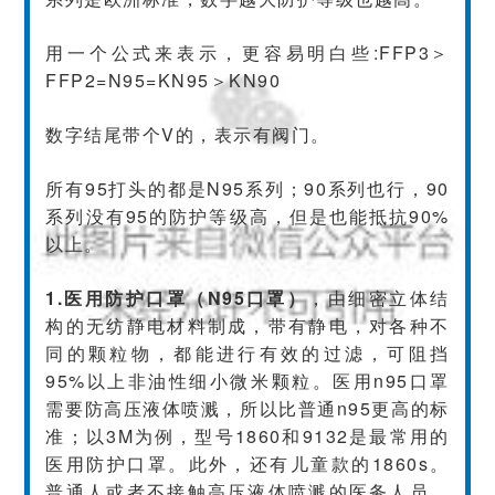
用一个公式来表示，更容易明白些:
FFP3＞
FFP2=N95=KN95＞KN90
数字结尾带个V的，表示有阀门。
所有95打头的都是N95系列；90系列也行，90
系列没有95的防护等级高，但是也能抵抗90%
以上。
1.医用防护口罩（N95口罩）
，由细密立体结
构的无纺静电材料制成，带有静电，对各种不
同的颗粒物，都能进行有效的过滤，可阻挡
95%以上非油性细小微米颗粒。医用n95口罩
需要防高压液体喷溅，所以比普通n95更高的标
准；以3M为例，型号1860和9132是最常用的
医用防护口罩。此外，还有儿童款的1860s。
普通人或者不接触高压液体喷溅的医务人员，