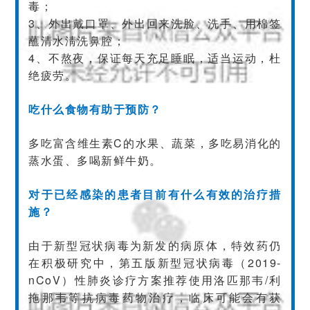
毒；
3、外出戴口罩、外出回来洗脸、洗手、用棉签
蘸清水淸洗鼻腔；
4、不熬夜，保证每天充足睡眠，适当运动，杜
绝疲劳。
吃什么食物有助于预防？
多吃富含维生素C的水果、蔬菜，多吃易消化的
蒸水蛋、多喝新鲜牛奶。
对于已经感染的患者目前有什么有效的治疗措
施？
由于新型冠状病毒为新发的病原体，特效药仍
在积极研究中，第五版新型冠状病毒（2019-
nCoV）性肺炎诊疗方案推荐使用洛匹那韦/利
拖那韦等抗病毒药物治疗，临床可能会有获