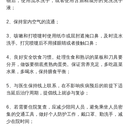
物后，使用流水洗手，或者使用含酒精成分的免洗洗手
液；
2、
保持室内空气的流通；
3、
咳嗽和打喷嚏时使用纸巾或屈肘遮掩口鼻，及时流水
洗手。打完喷嚏后不用揉眼睛或者接触口鼻；
4、
良好安全饮食习惯。处理生食和熟识的菜板和刀具要
分开，做饭要彻底煮熟肉蛋类。保证营养充足，多吃蔬菜
水果，多喝水，保持膳食平衡；
5、
与医生保持线上联系，在不影响疾病预后的前提下适
当延后治疗周期，提倡线上就诊与复诊；
6、
若需要住院复查，应减少陪同人员，避免乘坐人员密
集的交通工具，做好个人防护工作，戴口罩、勤洗手，减
少在院时间；