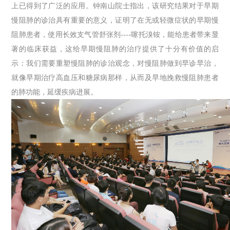
上已得到了广泛的应用。钟南山院士指出，该研究结果对于早期
慢阻肺的诊治具有重要的意义，证明了在无或轻微症状的早期慢
阻肺患者，使用长效支气管舒张剂----噻托溴铵，能给患者带来显
著的临床获益，这给早期慢阻肺的治疗提供了十分有价值的启
示：我们需要重塑慢阻肺的诊治观念，对慢阻肺做到早诊早治，
就像早期治疗高血压和糖尿病那样，从而及早地挽救慢阻肺患者
的肺功能，延缓疾病进展。