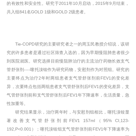
的有效性和安全性。研究于2011年10月启动，2015年9月结束，
共入组841名GOLD 1级和GOLD 2级患者。
Tie-COPD研究的主要研究者之一的周玉民教授介绍说，该研
究的许多患者是通过社区筛查入选的，因为早期慢阻肺患者很少
到医院就医。研究选择目前慢阻肺治疗的主流治疗药物长效支气
管舒张剂----噻托溴铵作为研究药物，安慰剂作为对照组。研究的
主要终点为治疗2年时两组患者支气管舒张剂前FEV1的变化差
异，次要终点包括两组患者支气管舒张剂后FEV1的变化差异，支
气管舒张剂前和支气管舒张剂后FEV1年下降速率，生活质量，急
性加重等。
研究结果显示，治疗两年时，与安慰剂组相比，噻托溴铵显
著改善支气管舒张剂前FEV1 157ml（95% CI,123-
192,P<0.001）；噻托溴铵组支气管舒张剂前FEV1年下降速率为