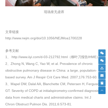
现场座无虚席
文章链接
http://www.nejm.org/doi/10.1056/NEJMoa1700228
参考文献
1、 http://www.iiyi.com/d-03-212792.html（柳叶刀报告IHME）
2、Zhong N, Wang C, Yao W, et al. Prevalence of chronic
obstructive pulmonary disease in China: a large, population-
based survey. Am J Respir Crit Care Med. 2007;176:753-60.
3、Mapel DW, Dalal AA, Blanchette CM, Petersen H, Ferguson
GT. Severity of COPD at initialspirometry-confirmed diagnosis:
data from medical charts and administrative claims. Int J
Chron Obstruct Pulmon Dis. 2011;6:573-81.