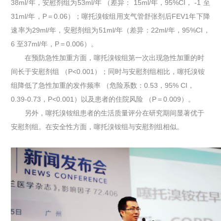
38ml/年，安慰剂组为53ml/年 （差异： 15ml/年，95%CI， -1 至
31ml/年，P＝0.06）；噻托溴铵组用支气管舒张剂后FEV1年下降
速率为29ml/年，安慰剂组为51ml/年（差异：22ml/年，95%CI，
6 至37ml/年，P＝0.006）。
在预防急性加重方面，噻托溴铵组第一次出现急性加重的时
间长于安慰剂组 （P<0.001）；同时与安慰剂组相比，噻托溴铵
组降低了急性加重的发作频率 （危险系数：0.53，95% CI，
0.39-0.73，P<0.001）以及患者的住院风险 （P＝0.009）。
另外，噻托溴铵组患者的生活质量评分在研究期间显著优于
安慰剂组。在安全性方面，噻托溴铵组与安慰剂组相似。