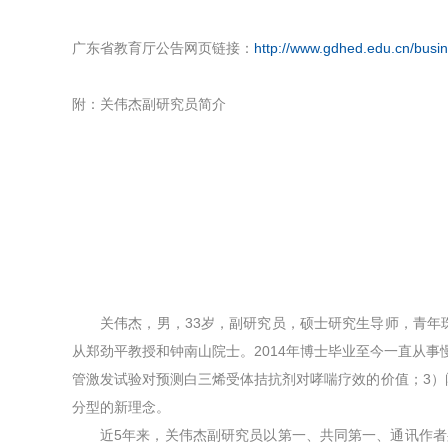
广东省教育厅公告网页链接：
http://www.gdhed.edu.cn/busin
附：关伟杰副研究员简介
关伟杰，男，33岁，副研究员，硕士研究生导师，青年珠
从郑劲平教授和钟南山院士。2014年博士毕业至今一直从
管激发试验对预测白三烯受体拮抗剂对哮喘疗效的价值；3
分型的新理念。
近5年来，关伟杰副研究员以第一、共同第一、通讯作者身份发