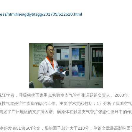
ess/htmlfiles/gdjyt/tzgg/201709/512520.html
江学者，呼吸疾病国家重点实验室支气管扩张课题组负责人。2003年、2
事慢性气道炎症性疾病的诊治工作。主要学术贡献包括：1）分析了我国空气
）阐述了广州地区的支扩病因谱、病原体在触发支气管扩张恶性循环中的作
表51篇SCI论文，影响因子总计大于210分，单篇文章最高影响因子为47.