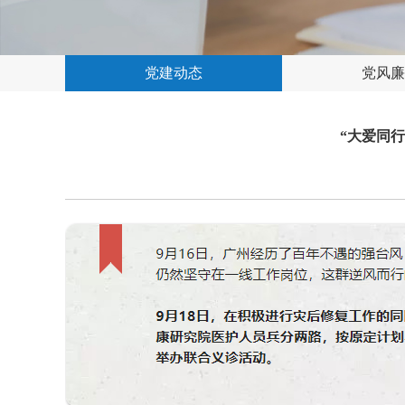
党建动态
党风廉
“大爱同