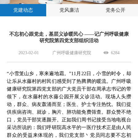
党建动态
党风廉洁
党务公开
不忘初心跟党走，基层义诊暖民心 ——记广州呼吸健康
研究院第四党支部组织活动
2023-02-01
广州呼吸健康研究院
6284
“小雪笼山乡，寒来遍地霜。”11月22日，小雪的时令，却
让乐从水藤村的村民们感受到了热腾腾的暖流。广州呼吸
健康研究院第四党支部的广大党员干部在周承志书记的带
领下，在水藤村的水藤公园开展义诊活动。现场人头攒
动，群众
、
病友轰涌而至；医生
、
护士专注热忱。我们提
供疾病咨询
、
就诊，胸片
、
肺功能免费筛查。群众赞不绝
口，党员干部笑逐颜开。正如我们周书记接受当地电视台
采访所说的：我们呼研院高水平的一医疗技术正是由人民
群众的受益来体现的，我们党支部
丶
党员同志要不忘初