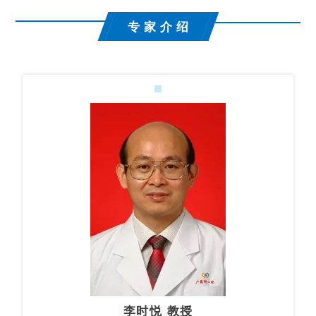
专 家 介 绍
李时悦 教授