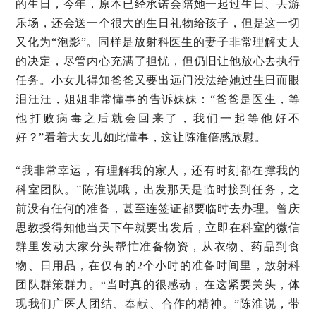
的生日，今年，原本已经承诺会陪她一起过生日、去游
乐场，还会送一个很大的生日礼物给孩子，但是这一切
又化为“泡影”。同样是放射科医生的妻子非常理解丈夫
的决定，尽管内心充满了担忧，但仍旧让他放心去执行
任务。小女儿得知爸爸又要出远门没法给她过生日而眼
泪汪汪，姐姐非常懂事的告诉妹妹：“爸爸是医生，等
他打败病毒之后就会回来了，我们一起等他好不
好？”看着大女儿如此懂事，这让陈淮倍感欣慰。
“我非常幸运，有理解我的家人，还有时刻都在撑我的
科室团队。”陈淮说哦，出发那天是临时接到任务，之
前没有任何的准备，甚至连签证都要临时去办理。曾庆
思教授得知他当天下午就要出发后，立即在科室的微信
群里发动大家分头帮忙准备物资，从衣物、药品到食
物、日用品，在仅有的2个小时的准备时间里，放射科
团队群策群力。“当时真的很感动，在这紧要关头，体
现我们广医人团结、奉献、合作的精神。”陈淮说，带