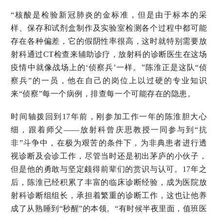
“核酸是检验新冠肺炎的金标准，但是由于标本的采
样、保存和试剂盒制作及实验室检测各个过程中都可能
存在各种偏差，它的假阴性率很高，这时就特别需要放
射科通过CT检查来辅助诊疗，放射科的诊断医生在这场
疫情中就像战场上的‘侦察兵’一样。”陈淮正是这队“侦
察兵”的一员，他在自己的岗位上以过硬的专业知识
来“侦察”每一个病例，排查每一个可能存在的隐患。
时间轴拨回到17年前，刚参加工作一年的陈淮胆大心
细，跟着师父——放射科曾庆思教授一同参与到“抗
非”斗争中，在极为艰苦的条件下，为非典患者进行透
视诊断及会诊工作，尽管当时还是初出茅庐的小伙子，
但是他的勇敢与坚定颇得前辈们的赏识与认可。17年之
后，陈淮已经积累了丰富的临床诊断经验，成为医院放
射科诊断组组长，承担着繁重的诊断工作，这也让他养
成了从熟睡到“秒醒”的本领。“有时候半夜里面，值班医