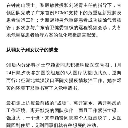
在钟南山院士、黎毅敏教授和刘晓青主任的指导下，带
领团队完成了广东首例ECMO支持下的危重症新冠肺炎
患者转运工作；为新冠肺炎危重症患者成功拔除气管插
管；多次参与广东省卫健委组织的远程视频会诊，为各
地危重症患者治疗方案的优化积极建言献策。
从弱女子到女汉子的蝶变
90后内分泌科护士李颖贤同志积极响应医院号召，1月
24日除夕夜参加医院组建的5人医疗队援助武汉，逆向
而行出征湖北武汉汉口医院支援疫情救治工作。她在艰
苦的环境下郑重书写了入党申请书。
最初走上抗疫最前线的“战场”，离开家乡、离开熟悉的
工作环境、离开默契的团队伙伴，而且工作紧张忙碌、
强度大，一个班下来李颖贤同志整个人就虚脱了，从医
院回到住所，见到同事们就有种想哭的冲动。