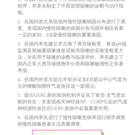
程序，并牵头制定了中国首部咳嗽的诊断与治疗指
南。
2.
在国内首次系统地对慢性咳嗽病因分布进行了调
查。发现国内慢性咳嗽的病因分布与国外相比有着
一定的差别，
EB
是慢性咳嗽的重要病因。
3.
在国内率先建立并完善了诱导痰检查、食道
pH
值
监测及辣椒素咳嗽激发试验等咳嗽的实验室检查方
法，并应用于咳嗽的诊断与临床评价。率先建立了
国内正常人诱导痰细胞学分类和咳嗽敏感性正常参
考值。
4.
在国内外首次提出并初步证实
EB
是以中心气道为
主的嗜酸细胞性气道炎症这一新观点。
5.
提出
GERC
新的发病机制并证实了食管
-
支气管反
射的存在，并发现相关神经肽
SP
、
CGRP
引起的气道
神经源性炎症在
GERC
发病中起着重要作用。
6.
在国内率先进行了慢性咳嗽患病率流行病学调查
和慢性咳嗽患者生活质量调查。