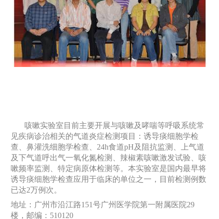
咳嗽实验室目前主要开展与咳嗽及哮喘等呼吸系统常
见疾病诊治相关的气道炎症检测项目：诱导痰细胞学检
查、鼻灌洗细胞学检查、
24h
食道
pH
及阻抗监测、上气道
及下气道呼出气一氧化氮检测、辣椒素咳嗽激发试验、咳
嗽频率监测、特定病原体检测等。本实验室是国内最早将
诱导痰细胞学检查应用于临床的单位之一，目前检测例数
已达
2
万例次。
地址：广州市沿江路
151
号广州医学院第一附属医院
29
楼，邮编：
510120