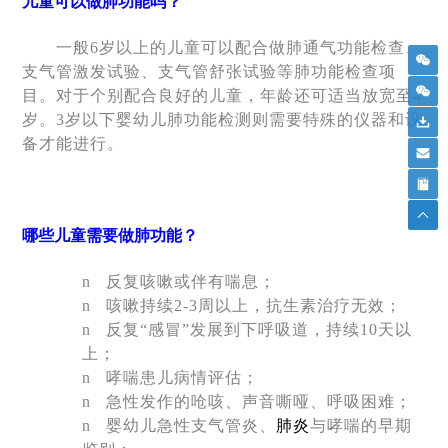
儿童可以做肺功能吗？
一般
6
岁以上的儿童可以配合做肺通气功能检查、
支气管激发试验、支气管舒张试验等肺功能检查项
目。对于个别配合良好的儿童，年龄还可适当放宽至
4
岁。
3
岁以下婴幼儿肺功能检测则需要特殊的仪器和设
备才能进行。
哪些儿童需要做肺功能？
n
反复咳嗽或伴有喘息；
n
咳嗽持续
2-3
周以上，抗生素治疗无效；
n
反复
“
感冒
”
发展到下呼吸道，持续
10
天以
上；
n
哮喘患儿病情评估；
n
急性发作的呛咳、声音嘶哑、呼吸困难；
n
婴幼儿急性支气管炎、
肺炎
与哮喘的早期