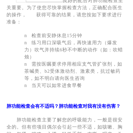
良好的配合对肺功能检查至
关重要。为了使您尽快掌握检查方法，正确配合医生
的操作，
获得可靠的结果，请您按如下要求进行
准备：
n
检查前安静休息
15
分钟
n
练习用口深吸气后，再快速用力（爆发
力）吹气并持续
6
秒不中断的动作（如：吹蜡
烛）
n
需按医嘱要求停用相应支气管扩张剂，如
茶碱类、
b
2
受体激动剂、激素类，抗过敏药
等，如不明白请向医生咨询
n
当天可以如常进食早餐
肺功能检查会有不适吗？肺功能检查对我有没有伤害？
肺功能检查主要了解您的呼吸能力，一般是很安
全的。但有些项目偶尔会引起一些不适，如咳嗽、胸