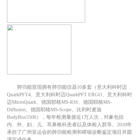
肺功能室现拥有肺功能仪器
10
多套（意大利科时迈
QuarkPFT4
、意大利科时迈
QuarkPFT ERGO
、意大利科时
迈
MicroQuark
、德国耶格
MS-IOS
、德国耶格
MS-
Diffusion
、德国耶格
MS-Scope
、比利时麦迪
BodyBox5500
），每年检测量接近
1
万人次，对象包括
内、外、妇、儿、耳鼻喉科患者以及体检人群等。
2010
年
承担了广州亚运会的肺功能检测和哮喘诊断鉴定项目并圆
满完成任务。