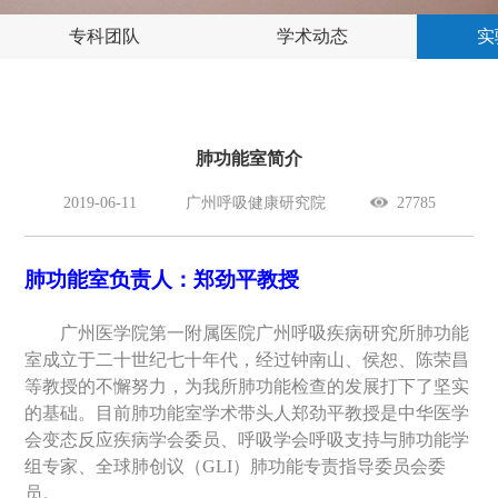
专科团队
学术动态
实
肺功能室简介
2019-06-11
广州呼吸健康研究院
27785
肺功能室负责人：郑劲平教授
广州医学院第一附属医院广州呼吸疾病研究所肺功能
室成立于二十世纪七十年代，经过钟南山、侯恕、陈荣昌
等教授的不懈努力，为我所肺功能检查的发展打下了坚实
的基础。目前肺功能室学术带头人
郑劲平
教授
是
中华医学
会变态反应疾病学会委员、呼吸学会呼吸支持与肺功能学
组专家、全球肺创议（
GLI
）肺功能专责指导委员会委
员。