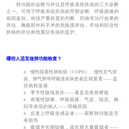
肺功能的诊断与评估是呼吸系统疾病的三大诊断
之一。可用于呼吸系统疾病的早期诊断、呼吸困难的
病因鉴别、病情严重程度的判断、药物等治疗效果的
评估、胸腹部外科手术的危险度评估、劳动和职业性
肺病的评估和危重症疾病的监护。
哪些人适宜做肺功能检查？
n
慢性阻塞性肺疾病（
COPD
）、慢性支气管
炎、肺气肿等呼吸道疾病患者
定期复查
——
监
控病程发展
n
季节性咳喘发作
——
看是否患有哮喘
n
有慢性咳嗽、呼吸困难、气促、喘息、胸
闷等表现的病人
——
明确原因
n
反复上呼吸道感染者
——
观察肺功能是否
有损伤
n
吸烟并长期咳嗽，或长期大量吸烟者
——