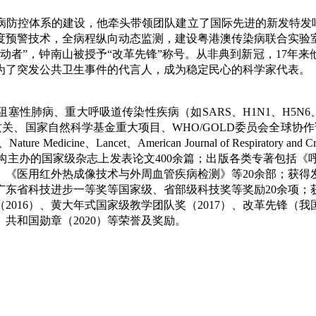
防控体系的建设，他牵头带领团队建立了国际先进的新发特发呼吸
度预警技术，全病程纵向动态监测，建设粤港澳传染病联合实验
推动者”，钟南山被授予“改革先锋”称号。从非典到新冠，17年
为了突发公共卫生事件的代言人，成为稳定民心的科学家代表。
肺病、重大呼吸道传染性疾病（如SARS、H1N1、H5N6、H7
”科技攻关、国家自然科学基金重大项目、WHO/GOLD委员会全球
ature Medicine、Lancet、American Journal of Respiratory
机构主办的国家级杂志上发表论文400余篇；出版各类专著包括
《医用红外热成像技术与外周血管疾病检测》等20余部；获得发
省科技进步一等奖等国家级、省部级科技奖等奖励20余项；获得
2016）、黄大年式国家级教学团队奖（2017）、改革先锋（
、共和国勋章（2020）等荣誉及奖励。