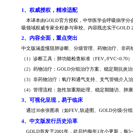
1、权威授权，精准适配
本译本由GOLD官方授权，中华医学会呼吸病学分
吸领域权威专家全程参与审校。内容既忠实于GOLD 
2、内容全面，重点突出
中文版涵盖慢阻肺诊断、分级管理、药物治疗、非药
（1）诊断工具：肺功能检查标准（FEV₁/FVC<0.7
（2）药物治疗：GOLD分组治疗方案、稳定期抗炎
（3）非药物治疗：氧疗和通气支持、支气管镜介入治疗选
（4）管理流程：急性加重期处理、稳定期随访、肺
3、可视化呈现，易于临床
通过30余张图表（如FEV₁轨迹图、GOLD分级
4、中文版发行历史沿革
GOLD首发于2001年，此后约每年1次小更新，每