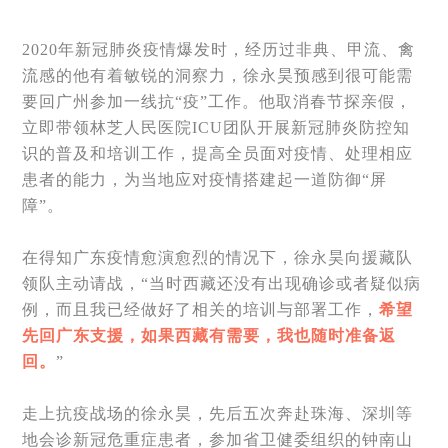
2020年新冠肺炎疫情爆发时，经历过非典、甲流、禽
流感的他有着敏锐的洞察力，徐永昊预感到很可能需
要回广州参加一线抗“疫”工作。他取消春节探亲假，
立即带领林芝人民医院ICU团队开展新冠肺炎防控知
识的普及和培训工作，提高全员面对疫情、处理相应
患者的能力，为当地应对疫情搭建起一道防御“屏
障”。
在得知广东疫情愈演愈烈的情况下，徐永昊向援藏队
领队主动请战，“当时西藏还没有出现确诊或者疑似病
例，而且我已经做好了相关的培训与部署工作，
希望
先回广东支援，如果西藏有需要，我也随时准备返
回。
”
走上抗疫战场的徐永昊，先后五次奔赴珠海、深圳等
地会诊新冠危重症患者，参加省卫健委组织的钟南山