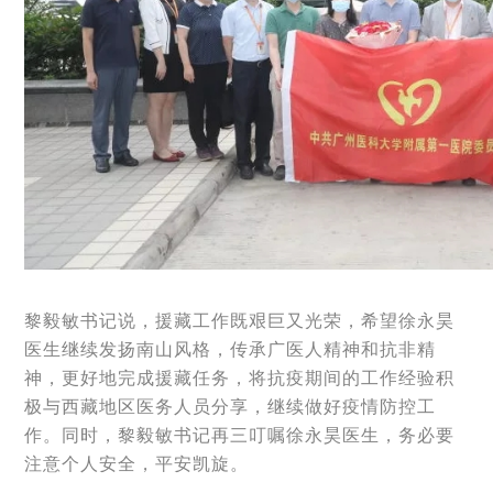
黎毅敏书记说，援藏工作既艰巨又光荣，希望徐永昊
医生继续发扬南山风格，传承广医人精神和抗非精
神，更好地完成援藏任务，将抗疫期间的工作经验积
极与西藏地区医务人员分享，继续做好疫情防控工
作。同时，黎毅敏书记再三叮嘱徐永昊医生，务必要
注意个人安全，平安凯旋。